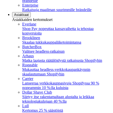
brändeille
Enterprise
Ratkaisuja maailman suurimmille brändeille
Asiakkaat
Asiakkaiden kertomukset
Everlane
Shop Pay nopeuttaa kassavaihetta ja tehostaa
konversioita
Brooklinen
Skaalaa tukkukauppaliiketoimintansa
ButcherBox
Valitsee headless-ratkaisun
Arhaus
Matka laajasta räätälöidystä ratkaisusta Shopifyhin
Ruggable
Mukauttaa headless-verkkokaupankäynnin
skaalautumaan Shopifyhin
Carrier
Lanseeraa verkkokauppasivuja Shopifyssa 90 %
nopeammin 10 %:lla kuluista
Dollar Shave Club
Siirtyy itse rakentamaltaan alustalta ja leikkaa
teknologiakulujaan 40 %:lla
Lull
Kertomus 25 % säästöistä