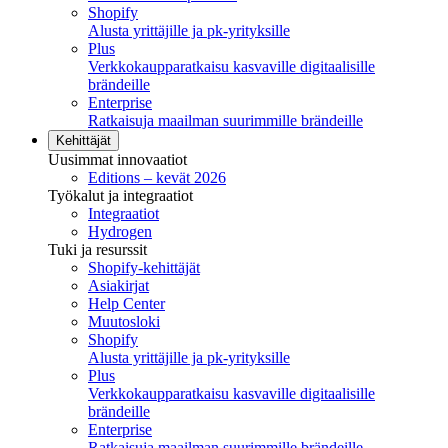
Shopify
Alusta yrittäjille ja pk-yrityksille
Plus
Verkkokaupparatkaisu kasvaville digitaalisille
brändeille
Enterprise
Ratkaisuja maailman suurimmille brändeille
Kehittäjät
Uusimmat innovaatiot
Editions – kevät 2026
Työkalut ja integraatiot
Integraatiot
Hydrogen
Tuki ja resurssit
Shopify-kehittäjät
Asiakirjat
Help Center
Muutosloki
Shopify
Alusta yrittäjille ja pk-yrityksille
Plus
Verkkokaupparatkaisu kasvaville digitaalisille
brändeille
Enterprise
Ratkaisuja maailman suurimmille brändeille