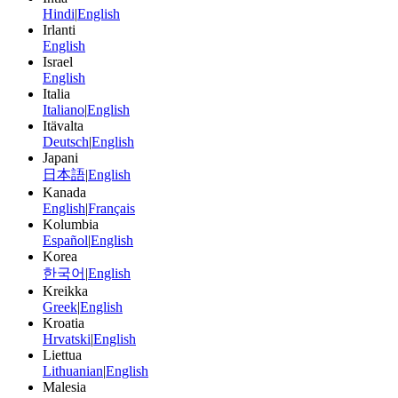
Hindi
|
English
Irlanti
English
Israel
English
Italia
Italiano
|
English
Itävalta
Deutsch
|
English
Japani
日本語
|
English
Kanada
English
|
Français
Kolumbia
Español
|
English
Korea
한국어
|
English
Kreikka
Greek
|
English
Kroatia
Hrvatski
|
English
Liettua
Lithuanian
|
English
Malesia