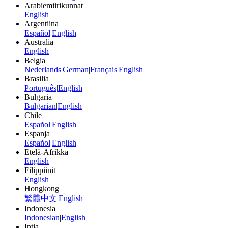
Arabiemiirikunnat
English
Argentiina
Español
|
English
Australia
English
Belgia
Nederlands
|
German
|
Français
|
English
Brasilia
Português
|
English
Bulgaria
Bulgarian
|
English
Chile
Español
|
English
Espanja
Español
|
English
Etelä-Afrikka
English
Filippiinit
English
Hongkong
繁體中文
|
English
Indonesia
Indonesian
|
English
Intia