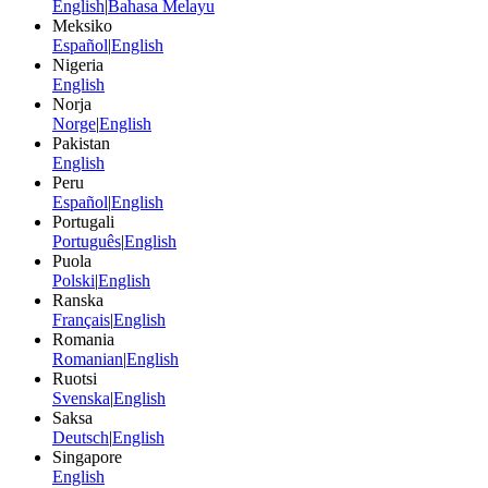
English
|
Bahasa Melayu
Meksiko
Español
|
English
Nigeria
English
Norja
Norge
|
English
Pakistan
English
Peru
Español
|
English
Portugali
Português
|
English
Puola
Polski
|
English
Ranska
Français
|
English
Romania
Romanian
|
English
Ruotsi
Svenska
|
English
Saksa
Deutsch
|
English
Singapore
English