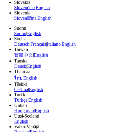
Slovakia
Slovenčina
|
English
Slovenia
Slovenščina
|
English
Suomi
Suomi
|
English
Sveitsi
Deutsch
|
Français
|
Italiano
|
English
Taiwan
繁體中文
|
English
Tanska
Dansk
|
English
Thaimaa
ไทย
|
English
Tšekki
Čeština
|
English
Turkki
Türkçe
|
English
Unkari
Hungarian
|
English
Uusi-Seelanti
English
Valko-Venäjä
Russian
|
English