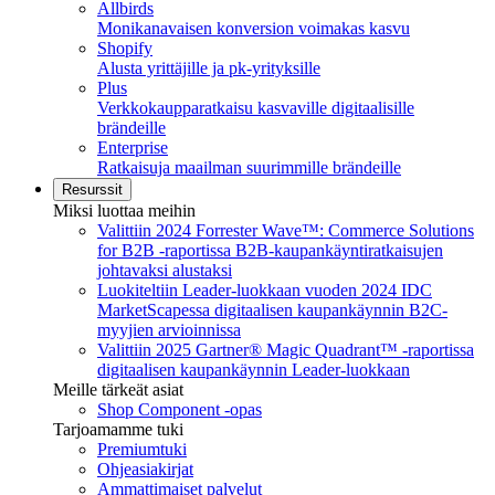
Allbirds
Monikanavaisen konversion voimakas kasvu
Shopify
Alusta yrittäjille ja pk-yrityksille
Plus
Verkkokaupparatkaisu kasvaville digitaalisille
brändeille
Enterprise
Ratkaisuja maailman suurimmille brändeille
Resurssit
Miksi luottaa meihin
Valittiin 2024 Forrester Wave™: Commerce Solutions
for B2B -raportissa B2B-kaupankäyntiratkaisujen
johtavaksi alustaksi
Luokiteltiin Leader-luokkaan vuoden 2024 IDC
MarketScapessa digitaalisen kaupankäynnin B2C-
myyjien arvioinnissa
Valittiin 2025 Gartner® Magic Quadrant™ ‑raportissa
digitaalisen kaupankäynnin Leader-luokkaan
Meille tärkeät asiat
Shop Component -opas
Tarjoamamme tuki
Premiumtuki
Ohjeasiakirjat
Ammattimaiset palvelut