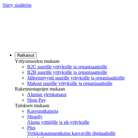
Siirry sisältöön
Ratkaisut
Yritysmuodon mukaan
B2C suurille yrityksille ja organisaatioille
B2B suurille yrityksille ja organisaatioille
Jälleenmyynti suurille yrityksille ja organisaatioille
Maksut suurille yrityksille ja organisaatioille
Rakennustapojen mukaan
Alustan yleiskatsaus
Shop Pay
Tuloksen mukaan
Kasvuratkaisuja
Shopify
Alusta yrittäjille ja pk-yrityksille
Plus
Verkkokaupparatkaisu kasvaville digitaalisille