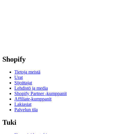
Shopify
Tietoja meistä
Urat
Sijoittajat
Lehdistö ja media
Shopify Partner ‑kumppanit
Affiliate-kumppanit
Lakiasiat
Palvelun tila
Tuki