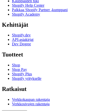
Kauppiaiden tuki
Shopify Help Center
Palkkaa Shopify Partner -kumppani
Shopify Academy
Kehittäjät
Shopify.dev
API-asiakirjat
Dev Degree
Tuotteet
Shop
Shop Pay
Shopify Plus
Shopify yritykselle
Ratkaisut
Verkkokaupan rakentaja
Verkkosivujen rakentaja