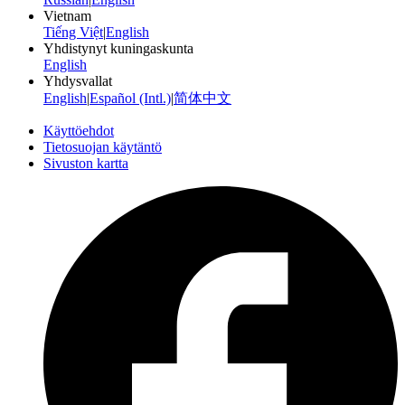
Vietnam
Tiếng Việt
|
English
Yhdistynyt kuningaskunta
English
Yhdysvallat
English
|
Español (Intl.)
|
简体中文
Käyttöehdot
Tietosuojan käytäntö
Sivuston kartta