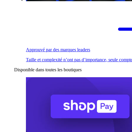
Approuvé par des marques leaders
Taille et complexité n’ont pas d’importance, seule compte
Disponible dans toutes les boutiques