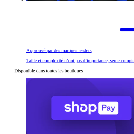
Approuvé par des marques leaders
Taille et complexité n’ont pas d’importance, seule compte
Disponible dans toutes les boutiques