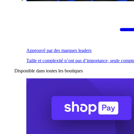
Approuvé par des marques leaders
Taille et complexité n’ont pas d’importance, seule compte
Disponible dans toutes les boutiques