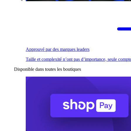
Approuvé par des marques leaders
Taille et complexité n’ont pas d’importance, seule compte
Disponible dans toutes les boutiques