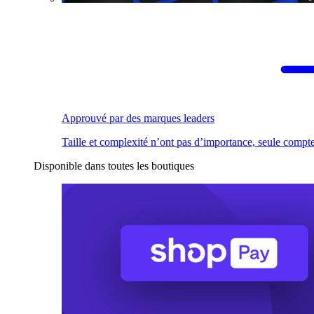
Approuvé par des marques leaders
Taille et complexité n’ont pas d’importance, seule compte
Disponible dans toutes les boutiques