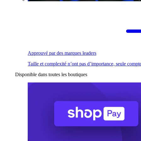
Approuvé par des marques leaders
Taille et complexité n’ont pas d’importance, seule compte
Disponible dans toutes les boutiques