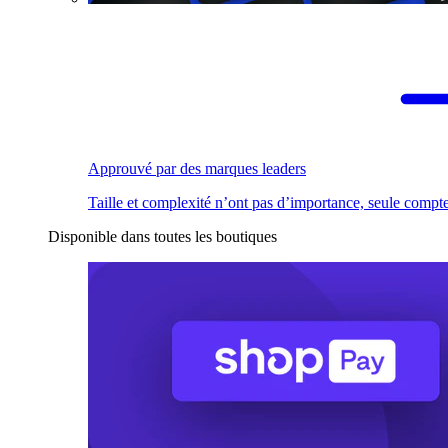
Approuvé par des marques leaders
Taille et complexité n’ont pas d’importance, seule compte
Disponible dans toutes les boutiques