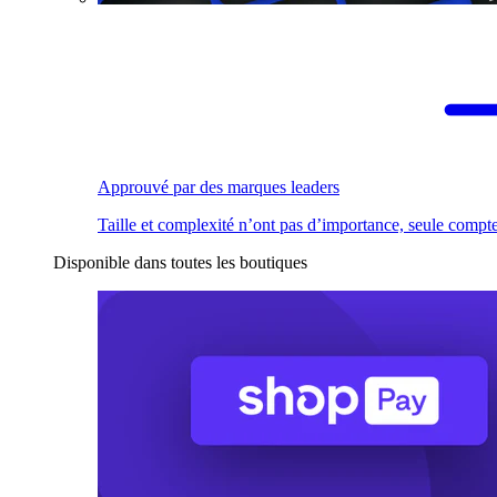
Approuvé par des marques leaders
Taille et complexité n’ont pas d’importance, seule compte
Disponible dans toutes les boutiques