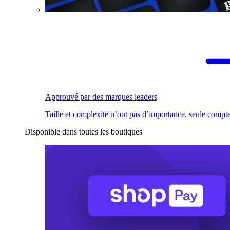
Approuvé par des marques leaders
Taille et complexité n’ont pas d’importance, seule compte
Disponible dans toutes les boutiques