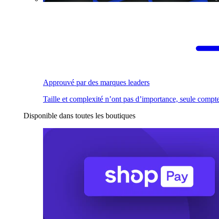
Approuvé par des marques leaders
Taille et complexité n’ont pas d’importance, seule compte
Disponible dans toutes les boutiques