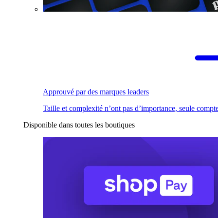
Approuvé par des marques leaders
Taille et complexité n’ont pas d’importance, seule compte
Disponible dans toutes les boutiques