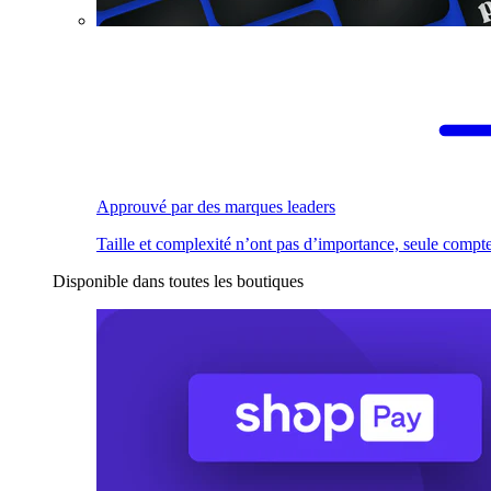
Approuvé par des marques leaders
Taille et complexité n’ont pas d’importance, seule compte
Disponible dans toutes les boutiques