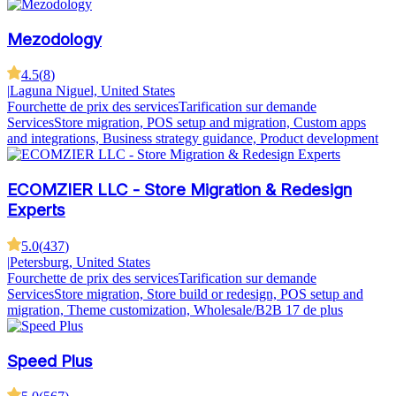
Mezodology
4.5
(
8
)
|
Laguna Niguel, United States
Fourchette de prix des services
Tarification sur demande
Services
Store migration, POS setup and migration, Custom apps
and integrations, Business strategy guidance, Product development
ECOMZIER LLC - Store Migration & Redesign
Experts
5.0
(
437
)
|
Petersburg, United States
Fourchette de prix des services
Tarification sur demande
Services
Store migration, Store build or redesign, POS setup and
migration, Theme customization, Wholesale/B2B
17 de plus
Speed Plus