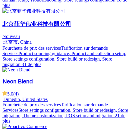
plus
北京菲华伟业科技有限公司
Nouveau
|
北京市, China
Fourchette de prix des services
Tarification sur demande
Services
Product sourcing guidance, Product and collection setup,
Store settings configuration, Store build or redesign, Store
migration
31 de plus
Neon Blend
5.0
(
4
)
|
Dunedin, United States
Fourchette de prix des services
Tarification sur demande
Services
Store settings configuration, Store build or redesign, Store
migration, Theme customization, POS setup and migration
21 de
plus