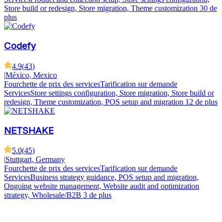
Store build or redesign, Store migration, Theme customization
30 de
plus
Codefy
4.9
(
43
)
|
México, Mexico
Fourchette de prix des services
Tarification sur demande
Services
Store settings configuration, Store migration, Store build or
redesign, Theme customization, POS setup and migration
12 de plus
NETSHAKE
5.0
(
45
)
|
Stuttgart, Germany
Fourchette de prix des services
Tarification sur demande
Services
Business strategy guidance, POS setup and migration,
Ongoing website management, Website audit and optimization
strategy, Wholesale/B2B
3 de plus