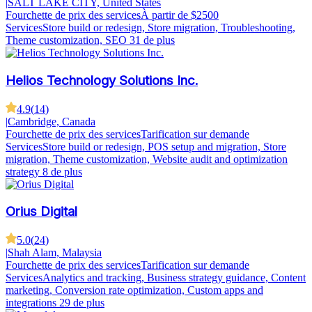
|
SALT LAKE CITY, United States
Fourchette de prix des services
À partir de $2500
Services
Store build or redesign, Store migration, Troubleshooting,
Theme customization, SEO
31 de plus
Helios Technology Solutions Inc.
4.9
(
14
)
|
Cambridge, Canada
Fourchette de prix des services
Tarification sur demande
Services
Store build or redesign, POS setup and migration, Store
migration, Theme customization, Website audit and optimization
strategy
8 de plus
Orius Digital
5.0
(
24
)
|
Shah Alam, Malaysia
Fourchette de prix des services
Tarification sur demande
Services
Analytics and tracking, Business strategy guidance, Content
marketing, Conversion rate optimization, Custom apps and
integrations
29 de plus