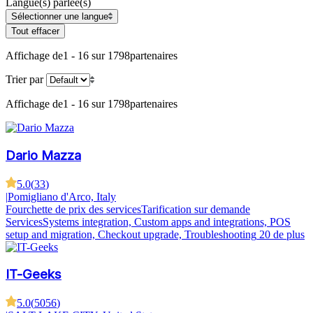
Langue(s) parlée(s)
Sélectionner une langue
Tout effacer
Affichage de
1 - 16 sur 1798
partenaires
Trier par
Affichage de
1 - 16 sur 1798
partenaires
Dario Mazza
5.0
(
33
)
|
Pomigliano d'Arco, Italy
Fourchette de prix des services
Tarification sur demande
Services
Systems integration, Custom apps and integrations, POS
setup and migration, Checkout upgrade, Troubleshooting
20 de plus
IT-Geeks
5.0
(
5056
)