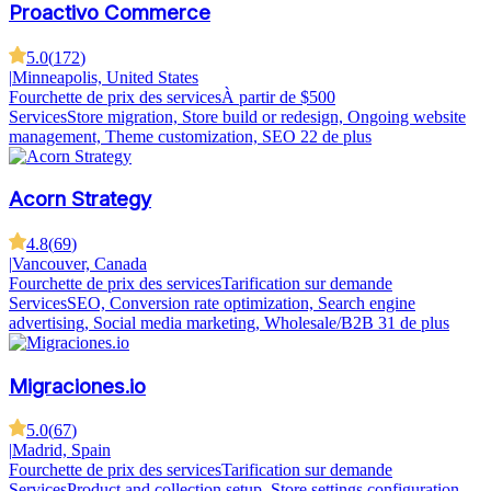
Proactivo Commerce
5.0
(
172
)
|
Minneapolis, United States
Fourchette de prix des services
À partir de $500
Services
Store migration, Store build or redesign, Ongoing website
management, Theme customization, SEO
22 de plus
Acorn Strategy
4.8
(
69
)
|
Vancouver, Canada
Fourchette de prix des services
Tarification sur demande
Services
SEO, Conversion rate optimization, Search engine
advertising, Social media marketing, Wholesale/B2B
31 de plus
Migraciones.io
5.0
(
67
)
|
Madrid, Spain
Fourchette de prix des services
Tarification sur demande
Services
Product and collection setup, Store settings configuration,