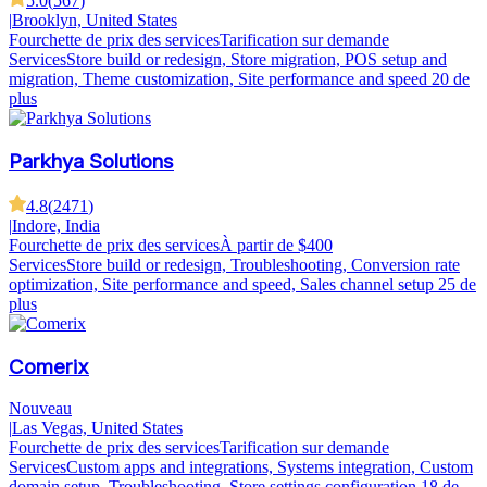
5.0
(
567
)
|
Brooklyn, United States
Fourchette de prix des services
Tarification sur demande
Services
Store build or redesign, Store migration, POS setup and
migration, Theme customization, Site performance and speed
20 de
plus
Parkhya Solutions
4.8
(
2471
)
|
Indore, India
Fourchette de prix des services
À partir de $400
Services
Store build or redesign, Troubleshooting, Conversion rate
optimization, Site performance and speed, Sales channel setup
25 de
plus
Comerix
Nouveau
|
Las Vegas, United States
Fourchette de prix des services
Tarification sur demande
Services
Custom apps and integrations, Systems integration, Custom
domain setup, Troubleshooting, Store settings configuration
18 de