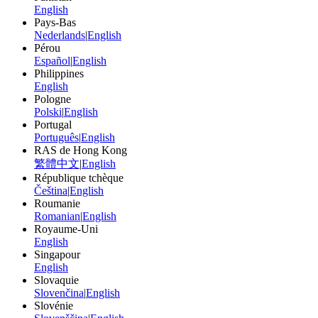
English
Pays-Bas
Nederlands
|
English
Pérou
Español
|
English
Philippines
English
Pologne
Polski
|
English
Portugal
Português
|
English
RAS de Hong Kong
繁體中文
|
English
République tchèque
Čeština
|
English
Roumanie
Romanian
|
English
Royaume-Uni
English
Singapour
English
Slovaquie
Slovenčina
|
English
Slovénie