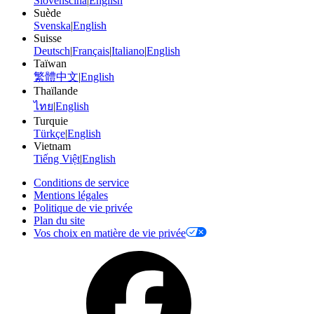
Slovenščina
|
English
Suède
Svenska
|
English
Suisse
Deutsch
|
Français
|
Italiano
|
English
Taïwan
繁體中文
|
English
Thaïlande
ไทย
|
English
Turquie
Türkçe
|
English
Vietnam
Tiếng Việt
|
English
Conditions de service
Mentions légales
Politique de vie privée
Plan du site
Vos choix en matière de vie privée