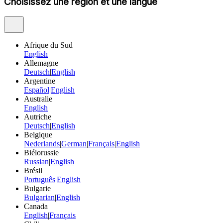
Choisissez une région et une langue
Afrique du Sud
English
Allemagne
Deutsch
|
English
Argentine
Español
|
English
Australie
English
Autriche
Deutsch
|
English
Belgique
Nederlands
|
German
|
Français
|
English
Biélorussie
Russian
|
English
Brésil
Português
|
English
Bulgarie
Bulgarian
|
English
Canada
English
|
Français