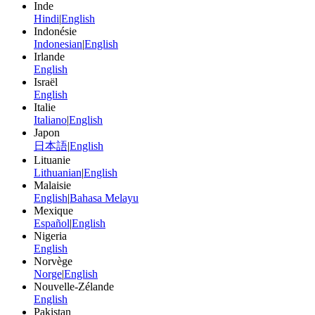
Inde
Hindi
|
English
Indonésie
Indonesian
|
English
Irlande
English
Israël
English
Italie
Italiano
|
English
Japon
日本語
|
English
Lituanie
Lithuanian
|
English
Malaisie
English
|
Bahasa Melayu
Mexique
Español
|
English
Nigeria
English
Norvège
Norge
|
English
Nouvelle-Zélande
English
Pakistan