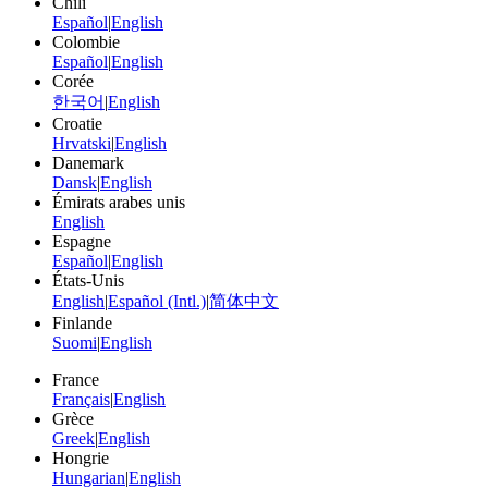
Chili
Español
|
English
Colombie
Español
|
English
Corée
한국어
|
English
Croatie
Hrvatski
|
English
Danemark
Dansk
|
English
Émirats arabes unis
English
Espagne
Español
|
English
États-Unis
English
|
Español (Intl.)
|
简体中文
Finlande
Suomi
|
English
France
Français
|
English
Grèce
Greek
|
English
Hongrie
Hungarian
|
English