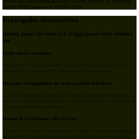
tirées d’une étude commandée par Shopify auprès d’un cabinet de
conseil indépendant au 4e trimestre 2024.
Principales découvertes
Aucun point de vente n’a d’égal pour votre résultat
net
Unifié dès la conception
Shopify est la seule plateforme qui unifie de manière native le e-
commerce, les canaux PDV, les données et les opérations.
Des coûts d’exploitation de vente au détail inférieurs
Grâce à la plateforme unifiée de Shopify, les entreprises dépensent
moins en logiciels intermédiaires, en développement personnalisé et
en gestion de la dette technique.
Hausse de la croissance des revenus
Le modèle de données centralisé de Shopify fournit aux entreprises
des données clients complètes pour un marketing de rétention plus