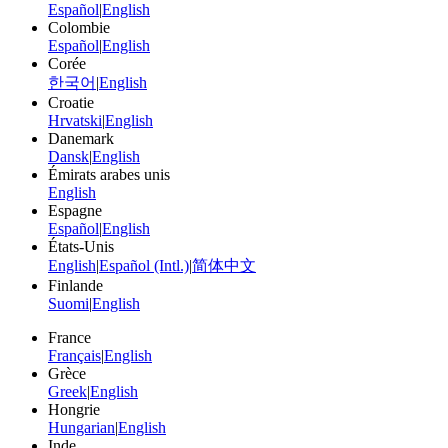
Español
|
English
Colombie
Español
|
English
Corée
한국어
|
English
Croatie
Hrvatski
|
English
Danemark
Dansk
|
English
Émirats arabes unis
English
Espagne
Español
|
English
États-Unis
English
|
Español (Intl.)
|
简体中文
Finlande
Suomi
|
English
France
Français
|
English
Grèce
Greek
|
English
Hongrie
Hungarian
|
English
Inde