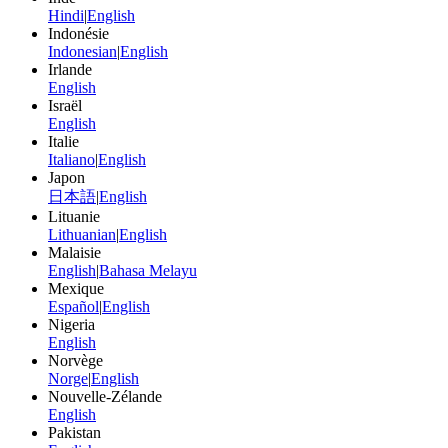
Hindi
|
English
Indonésie
Indonesian
|
English
Irlande
English
Israël
English
Italie
Italiano
|
English
Japon
日本語
|
English
Lituanie
Lithuanian
|
English
Malaisie
English
|
Bahasa Melayu
Mexique
Español
|
English
Nigeria
English
Norvège
Norge
|
English
Nouvelle-Zélande
English
Pakistan