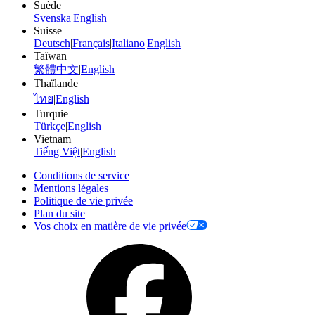
Suède
Svenska
|
English
Suisse
Deutsch
|
Français
|
Italiano
|
English
Taïwan
繁體中文
|
English
Thaïlande
ไทย
|
English
Turquie
Türkçe
|
English
Vietnam
Tiếng Việt
|
English
Conditions de service
Mentions légales
Politique de vie privée
Plan du site
Vos choix en matière de vie privée