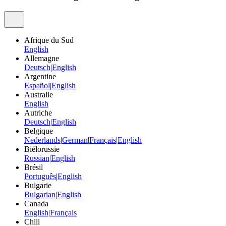
Afrique du Sud
English
Allemagne
Deutsch
|
English
Argentine
Español
|
English
Australie
English
Autriche
Deutsch
|
English
Belgique
Nederlands
|
German
|
Français
|
English
Biélorussie
Russian
|
English
Brésil
Português
|
English
Bulgarie
Bulgarian
|
English
Canada
English
|
Français
Chili