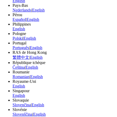
English
Pays-Bas
Nederlands
|
English
Pérou
Español
|
English
Philippines
English
Pologne
Polski
|
English
Portugal
Português
|
English
RAS de Hong Kong
繁體中文
|
English
République tchèque
Čeština
|
English
Roumanie
Romanian
|
English
Royaume-Uni
English
Singapour
English
Slovaquie
Slovenčina
|
English
Slovénie
Slovenščina
|
English