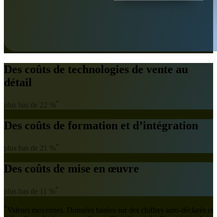
Des coûts de technologies de vente au
détail
*
plus bas de 22 %
Des coûts de formation et d’intégration
*
plus bas de 21 %
Des coûts de mise en œuvre
*
plus bas de 11 %
*
Valeurs moyennes. Données basées sur des chiffres auto-déclarés et