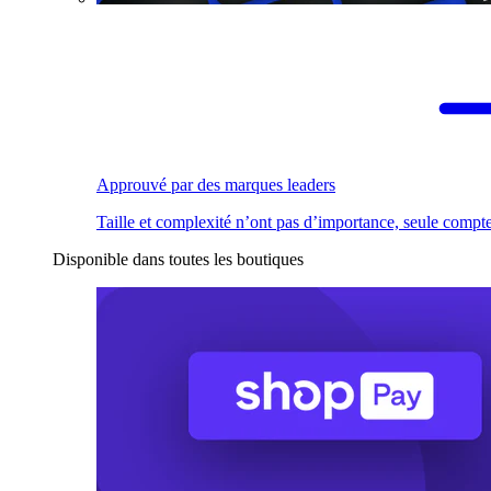
Approuvé par des marques leaders
Taille et complexité n’ont pas d’importance, seule compte
Disponible dans toutes les boutiques