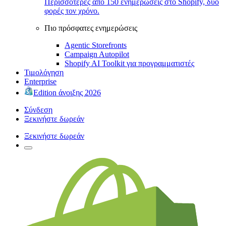
Περισσότερες από 150 ενημερώσεις στο Shopify, δύο
φορές τον χρόνο.
Πιο πρόσφατες ενημερώσεις
Agentic Storefronts
Campaign Autopilot
Shopify AI Toolkit για προγραμματιστές
Τιμολόγηση
Enterprise
Edition άνοιξης 2026
Σύνδεση
Ξεκινήστε δωρεάν
Ξεκινήστε δωρεάν