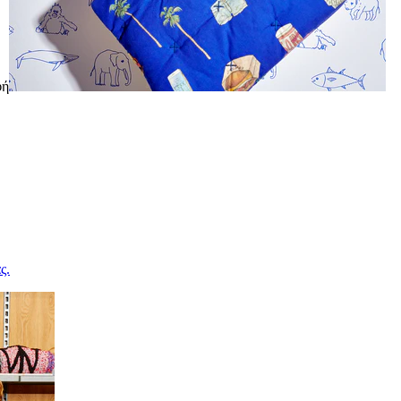
φή
ς.