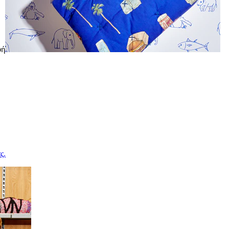
φή
ς.