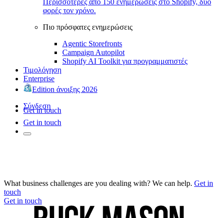
Περισσότερες από 150 ενημερώσεις στο Shopify, δύο
φορές τον χρόνο.
Πιο πρόσφατες ενημερώσεις
Agentic Storefronts
Campaign Autopilot
Shopify AI Toolkit για προγραμματιστές
Τιμολόγηση
Enterprise
Edition άνοιξης 2026
Σύνδεση
Get in touch
Get in touch
What business challenges are you dealing with? We can help.
Get in
touch
Get in touch