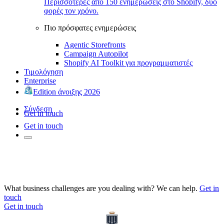
Περισσότερες από 150 ενημερώσεις στο Shopify, δύο
φορές τον χρόνο.
Πιο πρόσφατες ενημερώσεις
Agentic Storefronts
Campaign Autopilot
Shopify AI Toolkit για προγραμματιστές
Τιμολόγηση
Enterprise
Edition άνοιξης 2026
Σύνδεση
Get in touch
Get in touch
What business challenges are you dealing with? We can help.
Get in
touch
Get in touch