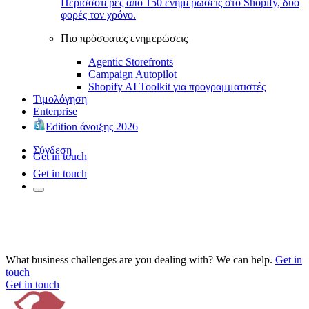
Περισσότερες από 150 ενημερώσεις στο Shopify, δύο
φορές τον χρόνο.
Πιο πρόσφατες ενημερώσεις
Agentic Storefronts
Campaign Autopilot
Shopify AI Toolkit για προγραμματιστές
Τιμολόγηση
Enterprise
Edition άνοιξης 2026
Σύνδεση
Get in touch
Get in touch
What business challenges are you dealing with? We can help.
Get in
touch
Get in touch