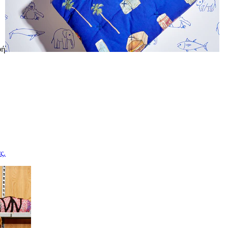
φή
ς.