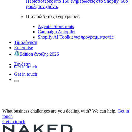
Περισσότερες από 150 ενημερώσεις στο Shopify, δύο
φορές τον χρόνο.
Πιο πρόσφατες ενημερώσεις
Agentic Storefronts
Campaign Autopilot
Shopify AI Toolkit για προγραμματιστές
Τιμολόγηση
Enterprise
Edition άνοιξης 2026
Σύνδεση
Get in touch
Get in touch
What business challenges are you dealing with? We can help.
Get in
touch
Get in touch