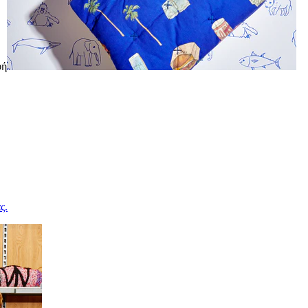
φή
ς.