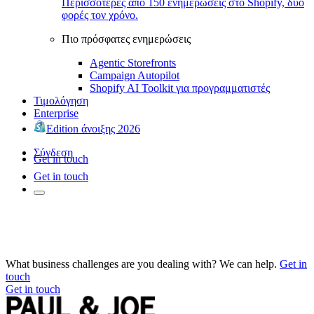
Περισσότερες από 150 ενημερώσεις στο Shopify, δύο
φορές τον χρόνο.
Πιο πρόσφατες ενημερώσεις
Agentic Storefronts
Campaign Autopilot
Shopify AI Toolkit για προγραμματιστές
Τιμολόγηση
Enterprise
Edition άνοιξης 2026
Σύνδεση
Get in touch
Get in touch
What business challenges are you dealing with? We can help.
Get in
touch
Get in touch