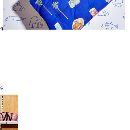
φή
ς.