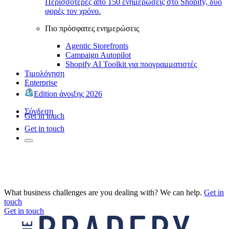
Περισσότερες από 150 ενημερώσεις στο Shopify, δύο
φορές τον χρόνο.
Πιο πρόσφατες ενημερώσεις
Agentic Storefronts
Campaign Autopilot
Shopify AI Toolkit για προγραμματιστές
Τιμολόγηση
Enterprise
Edition άνοιξης 2026
Σύνδεση
Get in touch
Get in touch
What business challenges are you dealing with? We can help.
Get in
touch
Get in touch