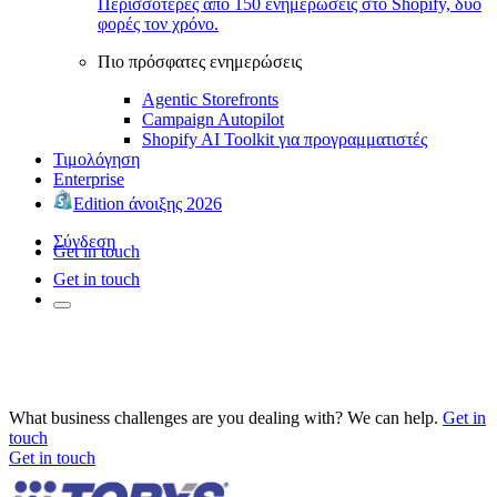
Περισσότερες από 150 ενημερώσεις στο Shopify, δύο
φορές τον χρόνο.
Πιο πρόσφατες ενημερώσεις
Agentic Storefronts
Campaign Autopilot
Shopify AI Toolkit για προγραμματιστές
Τιμολόγηση
Enterprise
Edition άνοιξης 2026
Σύνδεση
Get in touch
Get in touch
What business challenges are you dealing with? We can help.
Get in
touch
Get in touch