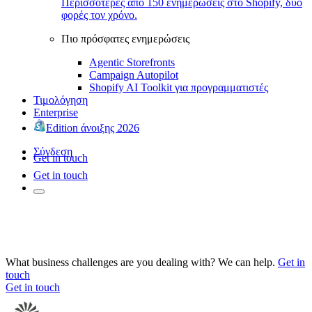
Περισσότερες από 150 ενημερώσεις στο Shopify, δύο
φορές τον χρόνο.
Πιο πρόσφατες ενημερώσεις
Agentic Storefronts
Campaign Autopilot
Shopify AI Toolkit για προγραμματιστές
Τιμολόγηση
Enterprise
Edition άνοιξης 2026
Σύνδεση
Get in touch
Get in touch
What business challenges are you dealing with? We can help.
Get in
touch
Get in touch