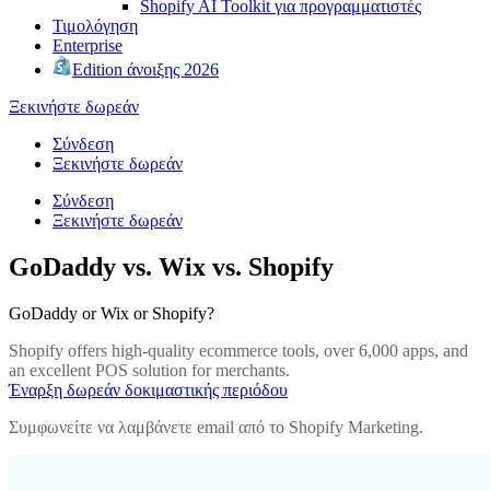
Shopify AI Toolkit για προγραμματιστές
Τιμολόγηση
Enterprise
Edition άνοιξης 2026
Ξεκινήστε δωρεάν
Σύνδεση
Ξεκινήστε δωρεάν
Σύνδεση
Ξεκινήστε δωρεάν
GoDaddy vs. Wix vs. Shopify
GoDaddy or Wix or Shopify?
Shopify offers high-quality ecommerce tools, over 6,000 apps, and
an excellent POS solution for merchants.
Έναρξη δωρεάν δοκιμαστικής περιόδου
Συμφωνείτε να λαμβάνετε email από το Shopify Marketing.