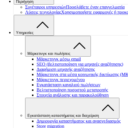
Περιήγηση
Συνέταιροι υπηρεσιών
Προσλάβετε έναν επαγγελματία
Λύσεις τεχνολογίας
Χρησιμοποιήστε εφαρμογές ή προκ
Υπηρεσίες
Μάρκετινγκ και πωλήσεις
Μάρκετινγκ μέσω email
SEO (βελτιστοποίηση για μηχανές αναζήτησης)
Διαφήμιση μηχανής αναζήτησης
Μάρκετινγκ στα μέσα κοινωνικής δικτύωσης (Μ
Μάρκετινγκ περιεχομένου
Εγκατάσταση καναλιού πωλήσεων
Βελτιστοποίηση ποσοστού μετατροπής
Στοιχεία ανάλυσης και παρακολούθηση
Εγκατάσταση καταστήματος και διαχείριση
Δημιουργία καταστήματος και ανασχεδιασμός
Store migration