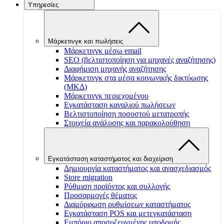
Υπηρεσίες
Μάρκετινγκ και πωλήσεις
Μάρκετινγκ μέσω email
SEO (βελτιστοποίηση για μηχανές αναζήτησης)
Διαφήμιση μηχανής αναζήτησης
Μάρκετινγκ στα μέσα κοινωνικής δικτύωσης
(ΜΚΔ)
Μάρκετινγκ περιεχομένου
Εγκατάσταση καναλιού πωλήσεων
Βελτιστοποίηση ποσοστού μετατροπής
Στοιχεία ανάλυσης και παρακολούθηση
Εγκατάσταση καταστήματος και διαχείριση
Δημιουργία καταστήματος και ανασχεδιασμός
Store migration
Ρύθμιση προϊόντος και συλλογής
Προσαρμογές θέματος
Διαμόρφωση ρυθμίσεων καταστήματος
Εγκατάσταση POS και μετεγκατάσταση
Εμπόριο αποσυζευγμένης υποδομής