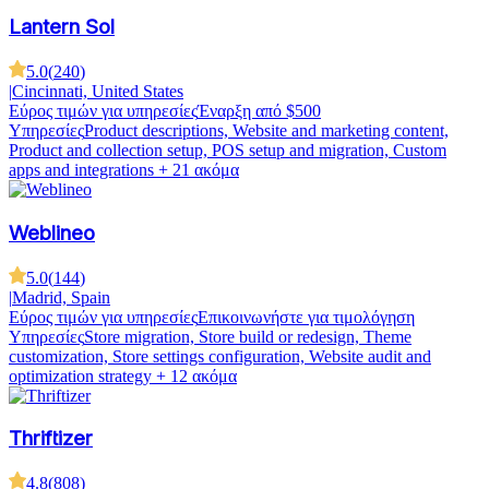
Lantern Sol
5.0
(
240
)
|
Cincinnati, United States
Εύρος τιμών για υπηρεσίες
Έναρξη από $500
Υπηρεσίες
Product descriptions, Website and marketing content,
Product and collection setup, POS setup and migration, Custom
apps and integrations
+ 21 ακόμα
Weblineo
5.0
(
144
)
|
Madrid, Spain
Εύρος τιμών για υπηρεσίες
Επικοινωνήστε για τιμολόγηση
Υπηρεσίες
Store migration, Store build or redesign, Theme
customization, Store settings configuration, Website audit and
optimization strategy
+ 12 ακόμα
Thriftizer
4.8
(
808
)