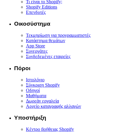
Τι είναι το Shopify;
Shopify Editions
Επενδυτές
Οικοσύστημα
Τεκμηρίωση για προγραμματιστές
Κατάστημα θεμάτων
App Store
Συνεργάτες
Συνδεδεμένες εταιρείες
Πόροι
Ιστολόγιο
Σύγκριση Shopify
Οδηγοί
Μαθήματα
Δωρεάν εργαλεία
Αρχείο καταγραφής αλλαγών
Υποστήριξη
Κέντρο βοήθειας Shopify