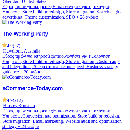
|
Sheridan, United States
Εύρος τιμών για υπηρεσίες
Επικοινωνήστε για τιμολόγηση
Υπηρεσίες
Store build or redesign, Store migration, Search engine
advertising, Theme customization, SEO
+ 28 ακόμα
The Working Party
4.9
(
27
)
|
Hawthorn, Australia
Εύρος τιμών για υπηρεσίες
Επικοινωνήστε για τιμολόγηση
Υπηρεσίες
Store build or redesign, Store migration, Custom apps
and integrations, Site performance and speed, Business strategy
guidance
+ 20 ακόμα
eCommerce-Today.com
4.9
(
212
)
|
Brasov, Romania
Εύρος τιμών για υπηρεσίες
Επικοινωνήστε για τιμολόγηση
Υπηρεσίες
Conversion rate optimization, Store build or redesign,
Store migration, Email marketing, Website audit and optimization
strategy
+ 23 ακόμα