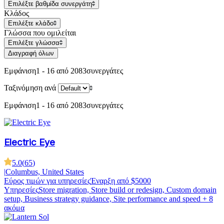
Επιλέξτε βαθμίδα συνεργάτη
Κλάδος
Επιλέξτε κλάδο
Γλώσσα που ομιλείται
Επιλέξτε γλώσσα
Διαγραφή όλων
Εμφάνιση
1 - 16 από 2083
συνεργάτες
Ταξινόμηση ανά
Εμφάνιση
1 - 16 από 2083
συνεργάτες
Electric Eye
5.0
(
65
)
|
Columbus, United States
Εύρος τιμών για υπηρεσίες
Έναρξη από $5000
Υπηρεσίες
Store migration, Store build or redesign, Custom domain
setup, Business strategy guidance, Site performance and speed
+ 8
ακόμα