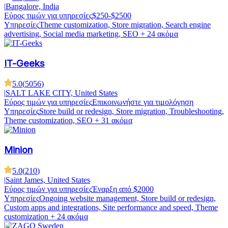
|
Bangalore, India
Εύρος τιμών για υπηρεσίες
$250-$2500
Υπηρεσίες
Theme customization, Store migration, Search engine
advertising, Social media marketing, SEO
+ 24 ακόμα
IT-Geeks
5.0
(
5056
)
|
SALT LAKE CITY, United States
Εύρος τιμών για υπηρεσίες
Επικοινωνήστε για τιμολόγηση
Υπηρεσίες
Store build or redesign, Store migration, Troubleshooting,
Theme customization, SEO
+ 31 ακόμα
Minion
5.0
(
210
)
|
Saint James, United States
Εύρος τιμών για υπηρεσίες
Έναρξη από $2000
Υπηρεσίες
Ongoing website management, Store build or redesign,
Custom apps and integrations, Site performance and speed, Theme
customization
+ 24 ακόμα