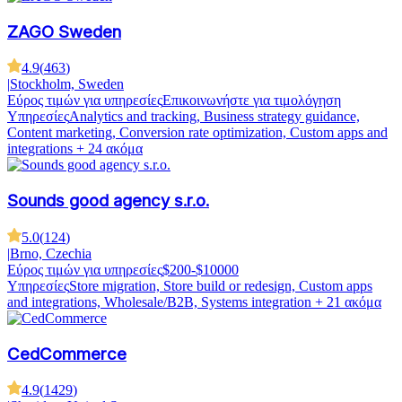
ZAGO Sweden
4.9
(
463
)
|
Stockholm, Sweden
Εύρος τιμών για υπηρεσίες
Επικοινωνήστε για τιμολόγηση
Υπηρεσίες
Analytics and tracking, Business strategy guidance,
Content marketing, Conversion rate optimization, Custom apps and
integrations
+ 24 ακόμα
Sounds good agency s.r.o.
5.0
(
124
)
|
Brno, Czechia
Εύρος τιμών για υπηρεσίες
$200-$10000
Υπηρεσίες
Store migration, Store build or redesign, Custom apps
and integrations, Wholesale/B2B, Systems integration
+ 21 ακόμα
CedCommerce
4.9
(
1429
)