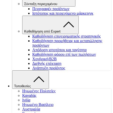
Σύνταξη περιεχομένου
Περιγραφές προϊόντων
Ιστότοπος και περιεχόμενο μάρκεινγκ
Καθοδήγηση από Expert
Καθοδήγηση επιχειρηματικής στρατηγικής
Καθοδήγηση προμήθειας και μεταπώλησης
προϊόντων
Απόδοση ιστοτόπου και ταχύτητα
Καθοδήγηση φόρου επί των πωλήσεων
Χονδρική/B2B
Διεθνής επέκταση
Ανάπτυξη προϊόντος
Τοποθεσίες
Ηνωμένες Πολιτείες
Καναδάς
Ινδία
Ηνωμένο Βασίλειο
Αυστραλία