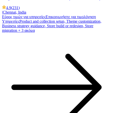
4.9
(
231
)
|
Chennai, India
Εύρος τιμών για υπηρεσίες
Επικοινωνήστε για τιμολόγηση
Υπηρεσίες
Product and collection setup, Theme customization,
Business strategy guidance, Store build or redesign, Store
migration
+ 3 ακόμα