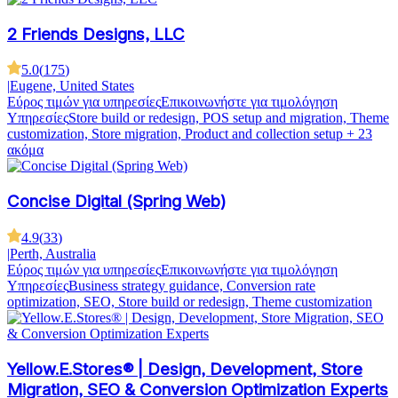
2 Friends Designs, LLC
5.0
(
175
)
|
Eugene, United States
Εύρος τιμών για υπηρεσίες
Επικοινωνήστε για τιμολόγηση
Υπηρεσίες
Store build or redesign, POS setup and migration, Theme
customization, Store migration, Product and collection setup
+ 23
ακόμα
Concise Digital (Spring Web)
4.9
(
33
)
|
Perth, Australia
Εύρος τιμών για υπηρεσίες
Επικοινωνήστε για τιμολόγηση
Υπηρεσίες
Business strategy guidance, Conversion rate
optimization, SEO, Store build or redesign, Theme customization
Yellow.E.Stores® | Design, Development, Store
Migration, SEO & Conversion Optimization Experts