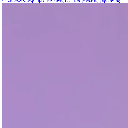
πωλήσεων
Χονδρική/B2B
Διεθνής επέκταση
Ανάπτυξη προϊόντος