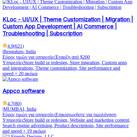
KLoc - UI/UX | Theme Customization | Migration |
Custom App Development | AI Commerce |
Troubleshooting | Subscription
4.9
(
621
)
|
Bengaluru, India
Εύρος τιμών για υπηρεσίες
Έναρξη από $200
Υπηρεσίες
Store build or redesign, Store migration, Custom apps
and integrations, Theme customization, Site performance and
speed
+ 20 ακόμα
Appco software
4.7
(
80
)
|
MUMBAI, India
Εύρος τιμών για υπηρεσίες
Επικοινωνήστε για τιμολόγηση
Υπηρεσίες
Store build or redesign, Website and marketing content,
Search engine advertising, Product descriptions, Site performance
and speed
+ 19 ακόμα