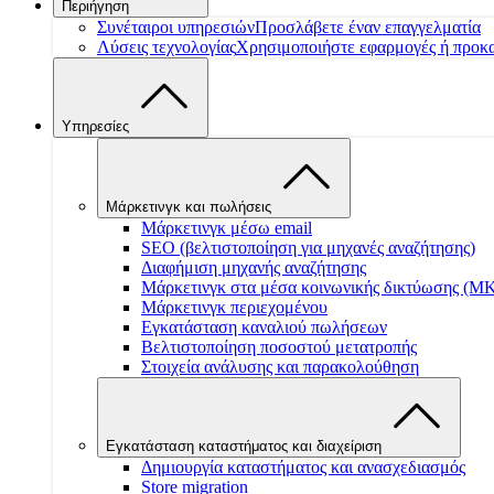
Περιήγηση
Συνέταιροι υπηρεσιών
Προσλάβετε έναν επαγγελματία
Λύσεις τεχνολογίας
Χρησιμοποιήστε εφαρμογές ή προκ
Υπηρεσίες
Μάρκετινγκ και πωλήσεις
Μάρκετινγκ μέσω email
SEO (βελτιστοποίηση για μηχανές αναζήτησης)
Διαφήμιση μηχανής αναζήτησης
Μάρκετινγκ στα μέσα κοινωνικής δικτύωσης (Μ
Μάρκετινγκ περιεχομένου
Εγκατάσταση καναλιού πωλήσεων
Βελτιστοποίηση ποσοστού μετατροπής
Στοιχεία ανάλυσης και παρακολούθηση
Εγκατάσταση καταστήματος και διαχείριση
Δημιουργία καταστήματος και ανασχεδιασμός
Store migration