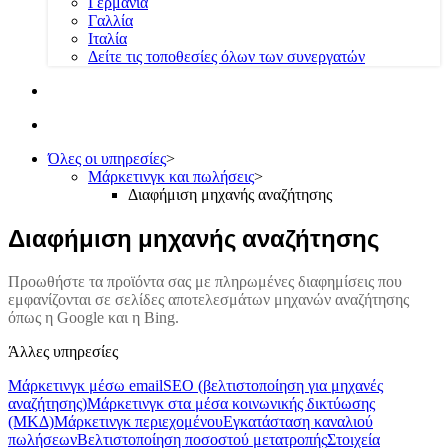
Γερμανία
Γαλλία
Ιταλία
Δείτε τις τοποθεσίες όλων των συνεργατών
Όλες οι υπηρεσίες
>
Μάρκετινγκ και πωλήσεις
>
Διαφήμιση μηχανής αναζήτησης
Διαφήμιση μηχανής αναζήτησης
Προωθήστε τα προϊόντα σας με πληρωμένες διαφημίσεις που
εμφανίζονται σε σελίδες αποτελεσμάτων μηχανών αναζήτησης
όπως η Google και η Bing.
Άλλες υπηρεσίες
Μάρκετινγκ μέσω email
SEO (βελτιστοποίηση για μηχανές
αναζήτησης)
Μάρκετινγκ στα μέσα κοινωνικής δικτύωσης
(ΜΚΔ)
Μάρκετινγκ περιεχομένου
Εγκατάσταση καναλιού
πωλήσεων
Βελτιστοποίηση ποσοστού μετατροπής
Στοιχεία