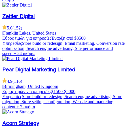
Zettler Digital
5.0
(
152
)
|
Franklin Lakes, United States
Εύρος τιμών για υπηρεσίες
Έναρξη από $3500
Υπηρεσίες
Store build or redesign, Email marketing, Conversion rate
optimization, Search engine advertising, Site performance and
speed
+ 24 ακόμα
Pear Digital Marketing Limited
4.9
(
116
)
|
Birmingham, United Kingdom
Εύρος τιμών για υπηρεσίες
$1500-$5000
Υπηρεσίες
Store build or redesign, Search engine advertising, Store
migration, Store settings configuration, Website and marketing
content
+ 7 ακόμα
Acorn Strategy