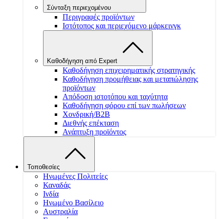
Σύνταξη περιεχομένου
Περιγραφές προϊόντων
Ιστότοπος και περιεχόμενο μάρκεινγκ
Καθοδήγηση από Expert
Καθοδήγηση επιχειρηματικής στρατηγικής
Καθοδήγηση προμήθειας και μεταπώλησης
προϊόντων
Απόδοση ιστοτόπου και ταχύτητα
Καθοδήγηση φόρου επί των πωλήσεων
Χονδρική/B2B
Διεθνής επέκταση
Ανάπτυξη προϊόντος
Τοποθεσίες
Ηνωμένες Πολιτείες
Καναδάς
Ινδία
Ηνωμένο Βασίλειο
Αυστραλία