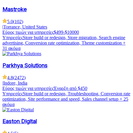
Mastroke
5.0
(
102
)
|
Torrance, United States
Εύρος τιμών για υπηρεσίες
$499-$10000
Υπηρεσίες
Store build or redesign, Store migration, Search engine
advertising, Conversion rate optimization, Theme customization
+
31 ακόμα
Parkhya Solutions
4.8
(
2472
)
|
Indore, India
Εύρος τιμών για υπηρεσίες
Έναρξη από $450
Υπηρεσίες
Store build or redesign, Troubleshooting, Conversion rate
optimization, Site performance and speed, Sales channel setup
+ 25
ακόμα
Easton Digital