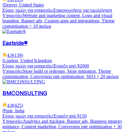
|
Denver, United States
Εύρος τιμών για υπηρεσίες
Επικοινωνήστε για τιμολόγηση
Υπηρεσίες
Website and marketing content, Logo and visual
branding, Banner ads, Custom apps and integrations, Theme
customization
+ 10 ακόμα
Eastside®
4.9
(
139
)
|
London, United Kingdom
Εύρος τιμών για υπηρεσίες
Έναρξη από $2000
Υπηρεσίες
Store build or redesign, Store migration, Theme
customization, Conversion rate optimization, SEO
+ 20 ακόμα
BMCONSULTING
4.8
(
425
)
|
Pune, India
Εύρος τιμών για υπηρεσίες
Έναρξη από $150
Υπηρεσίες
Analytics and tracking, Banner ads, Business strategy
guidance, Content marketing, Conversion rate optimization
+ 30
ακόμα