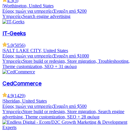
4.5
(
5
)
|
Worthington, United States
Εύρος τιμών για υπηρεσίες
Έναρξη από $200
Υπηρεσίες
Search engine advertising
IT-Geeks
5.0
(
5056
)
|
SALT LAKE CITY, United States
Εύρος τιμών για υπηρεσίες
Έναρξη από $1000
Υπηρεσίες
Store build or redesign, Store migration, Troubleshooting,
Theme customization, SEO
+ 31 ακόμα
CedCommerce
4.9
(
1429
)
|
Sheridan, United States
Εύρος τιμών για υπηρεσίες
Έναρξη από $500
Υπηρεσίες
Store build or redesign, Store migration, Search engine
advertising, Theme customization, SEO
+ 28 ακόμα