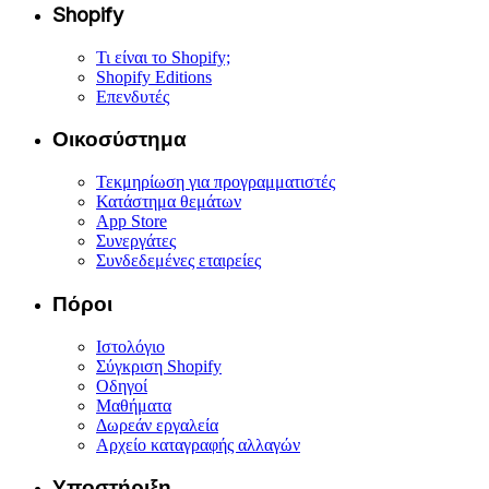
Shopify
Τι είναι το Shopify;
Shopify Editions
Επενδυτές
Οικοσύστημα
Τεκμηρίωση για προγραμματιστές
Κατάστημα θεμάτων
App Store
Συνεργάτες
Συνδεδεμένες εταιρείες
Πόροι
Ιστολόγιο
Σύγκριση Shopify
Οδηγοί
Μαθήματα
Δωρεάν εργαλεία
Αρχείο καταγραφής αλλαγών
Υποστήριξη