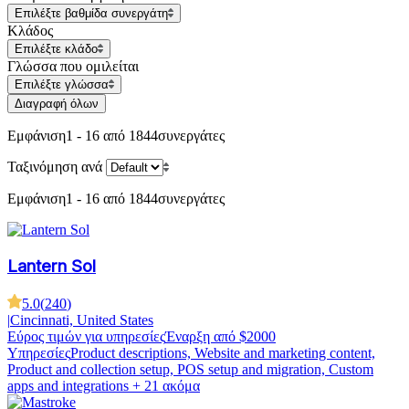
Επιλέξτε βαθμίδα συνεργάτη
Κλάδος
Επιλέξτε κλάδο
Γλώσσα που ομιλείται
Επιλέξτε γλώσσα
Διαγραφή όλων
Εμφάνιση
1 - 16 από 1844
συνεργάτες
Ταξινόμηση ανά
Εμφάνιση
1 - 16 από 1844
συνεργάτες
Lantern Sol
5.0
(
240
)
|
Cincinnati, United States
Εύρος τιμών για υπηρεσίες
Έναρξη από $2000
Υπηρεσίες
Product descriptions, Website and marketing content,
Product and collection setup, POS setup and migration, Custom
apps and integrations
+ 21 ακόμα