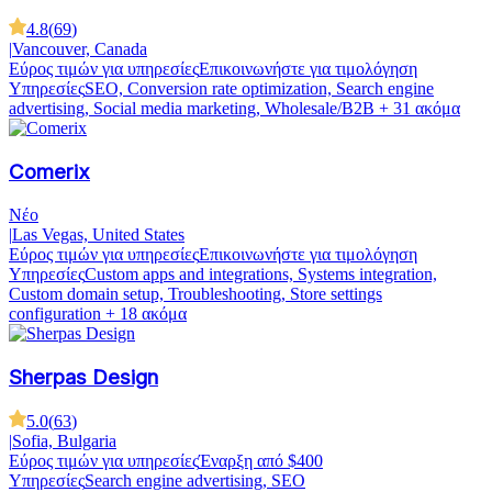
4.8
(
69
)
|
Vancouver, Canada
Εύρος τιμών για υπηρεσίες
Επικοινωνήστε για τιμολόγηση
Υπηρεσίες
SEO, Conversion rate optimization, Search engine
advertising, Social media marketing, Wholesale/B2B
+ 31 ακόμα
Comerix
Νέο
|
Las Vegas, United States
Εύρος τιμών για υπηρεσίες
Επικοινωνήστε για τιμολόγηση
Υπηρεσίες
Custom apps and integrations, Systems integration,
Custom domain setup, Troubleshooting, Store settings
configuration
+ 18 ακόμα
Sherpas Design
5.0
(
63
)
|
Sofia, Bulgaria
Εύρος τιμών για υπηρεσίες
Έναρξη από $400
Υπηρεσίες
Search engine advertising, SEO