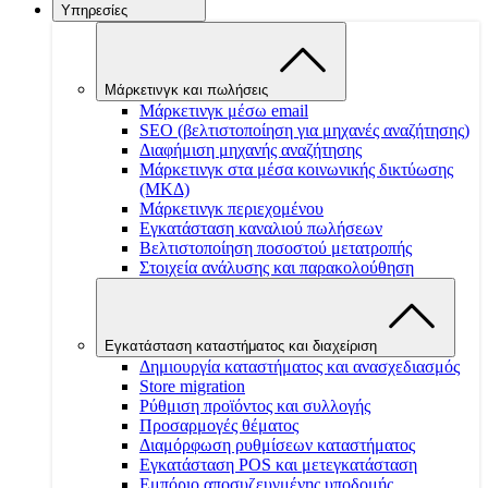
Υπηρεσίες
Μάρκετινγκ και πωλήσεις
Μάρκετινγκ μέσω email
SEO (βελτιστοποίηση για μηχανές αναζήτησης)
Διαφήμιση μηχανής αναζήτησης
Μάρκετινγκ στα μέσα κοινωνικής δικτύωσης
(ΜΚΔ)
Μάρκετινγκ περιεχομένου
Εγκατάσταση καναλιού πωλήσεων
Βελτιστοποίηση ποσοστού μετατροπής
Στοιχεία ανάλυσης και παρακολούθηση
Εγκατάσταση καταστήματος και διαχείριση
Δημιουργία καταστήματος και ανασχεδιασμός
Store migration
Ρύθμιση προϊόντος και συλλογής
Προσαρμογές θέματος
Διαμόρφωση ρυθμίσεων καταστήματος
Εγκατάσταση POS και μετεγκατάσταση
Εμπόριο αποσυζευγμένης υποδομής