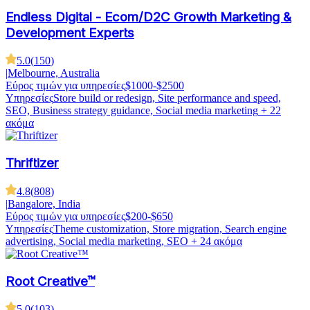
Endless Digital - Ecom/D2C Growth Marketing &
Development Experts
5.0
(
150
)
|
Melbourne, Australia
Εύρος τιμών για υπηρεσίες
$1000-$2500
Υπηρεσίες
Store build or redesign, Site performance and speed,
SEO, Business strategy guidance, Social media marketing
+ 22
ακόμα
Thriftizer
4.8
(
808
)
|
Bangalore, India
Εύρος τιμών για υπηρεσίες
$200-$650
Υπηρεσίες
Theme customization, Store migration, Search engine
advertising, Social media marketing, SEO
+ 24 ακόμα
Root Creative™
5.0
(
103
)