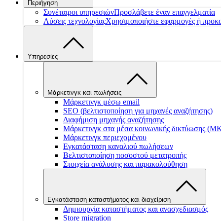
Περιήγηση
Συνέταιροι υπηρεσιών
Προσλάβετε έναν επαγγελματία
Λύσεις τεχνολογίας
Χρησιμοποιήστε εφαρμογές ή προκ
Υπηρεσίες
Μάρκετινγκ και πωλήσεις
Μάρκετινγκ μέσω email
SEO (βελτιστοποίηση για μηχανές αναζήτησης)
Διαφήμιση μηχανής αναζήτησης
Μάρκετινγκ στα μέσα κοινωνικής δικτύωσης (Μ
Μάρκετινγκ περιεχομένου
Εγκατάσταση καναλιού πωλήσεων
Βελτιστοποίηση ποσοστού μετατροπής
Στοιχεία ανάλυσης και παρακολούθηση
Εγκατάσταση καταστήματος και διαχείριση
Δημιουργία καταστήματος και ανασχεδιασμός
Store migration