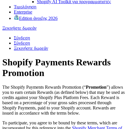
Shopify AI Toolkit για προγραμματιστές
Τιμολόγηση
Enterprise
Edition άνοιξης 2026
Ξεκινήστε δωρεάν
Σύνδεση
Σύνδεση
Ξεκινήστε δωρεάν
Shopify Payments Rewards
Promotion
The Shopify Payments Rewards Promotion (“
Promotion
”) allows
you to earn certain Rewards (as defined below) that may be used as
credits against your Shopify Plus Platform Fees. Each Reward is
based on a percentage of your gross sales processed through
Shopify Payments, paid to your Shopify account. Rewards are
issued in accordance with the terms below.
To participate, you agree to be bound by these terms, which are
incorporated by this reference into the
Shopify Merchant Terms of