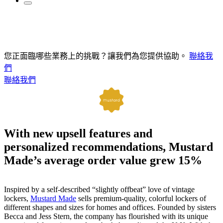
您正面臨哪些業務上的挑戰？讓我們為您提供協助。
聯絡我
們
聯絡我們
With new upsell features and
personalized recommendations, Mustard
Made’s average order value grew 15%
Inspired by a self-described “slightly offbeat” love of vintage
lockers,
Mustard Made
sells premium-quality, colorful lockers of
different shapes and sizes for homes and offices. Founded by sisters
Becca and Jess Stern, the company has flourished with its unique