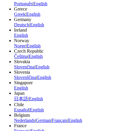
Português
|
English
Greece
Greek
|
English
Germany
Deutsch
|
English
Ireland
English
Norway
Norge
|
English
Czech Republic
Čeština
|
English
Slovakia
Slovenčina
|
English
Slovenia
Slovenščina
|
English
Singapore
English
Japan
日本語
|
English
Chile
Español
|
English
Belgium
Nederlands
|
German
|
Français
|
English
France
Français
|
English