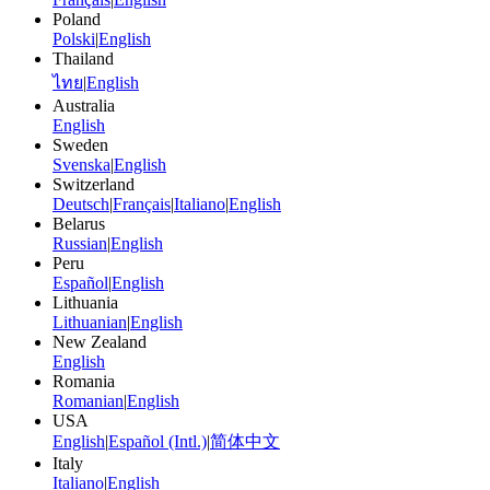
Poland
Polski
|
English
Thailand
ไทย
|
English
Australia
English
Sweden
Svenska
|
English
Switzerland
Deutsch
|
Français
|
Italiano
|
English
Belarus
Russian
|
English
Peru
Español
|
English
Lithuania
Lithuanian
|
English
New Zealand
English
Romania
Romanian
|
English
USA
English
|
Español (Intl.)
|
简体中文
Italy
Italiano
|
English