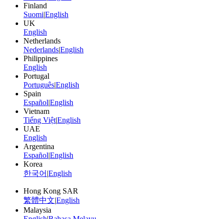
Finland
Suomi
|
English
UK
English
Netherlands
Nederlands
|
English
Philippines
English
Portugal
Português
|
English
Spain
Español
|
English
Vietnam
Tiếng Việt
|
English
UAE
English
Argentina
Español
|
English
Korea
한국어
|
English
Hong Kong SAR
繁體中文
|
English
Malaysia
English
|
Bahasa Melayu