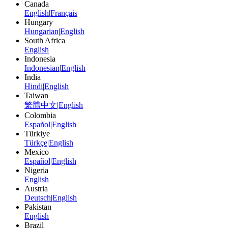
Canada
English
|
Français
Hungary
Hungarian
|
English
South Africa
English
Indonesia
Indonesian
|
English
India
Hindi
|
English
Taiwan
繁體中文
|
English
Colombia
Español
|
English
Türkiye
Türkçe
|
English
Mexico
Español
|
English
Nigeria
English
Austria
Deutsch
|
English
Pakistan
English
Brazil