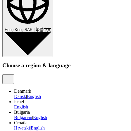
Hong Kong SAR
|
繁體中文
Choose a region & language
Denmark
Dansk
|
English
Israel
English
Bulgaria
Bulgarian
|
English
Croatia
Hrvatski
|
English