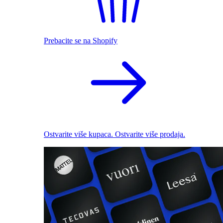
Prebacite se na Shopify
Ostvarite više kupaca. Ostvarite više prodaja.