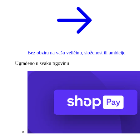
Bez obzira na vašu veličinu, složenost ili ambicije.
Ugrađeno u svaku trgovinu