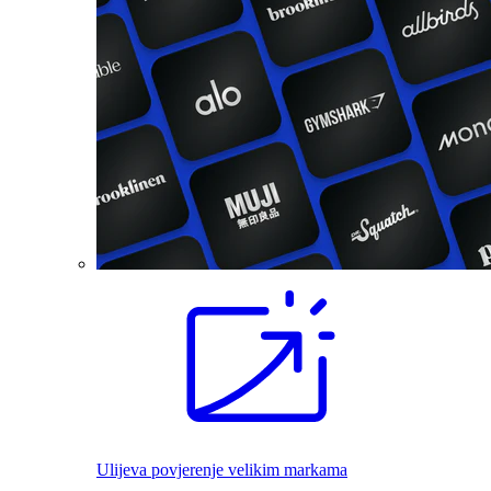
Ulijeva povjerenje velikim markama