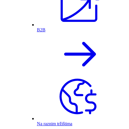
B2B
Na raznim tržištima