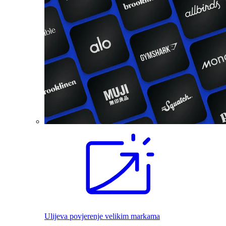
Ulijeva povjerenje velikim markama