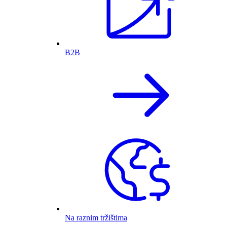
B2B
Na raznim tržištima