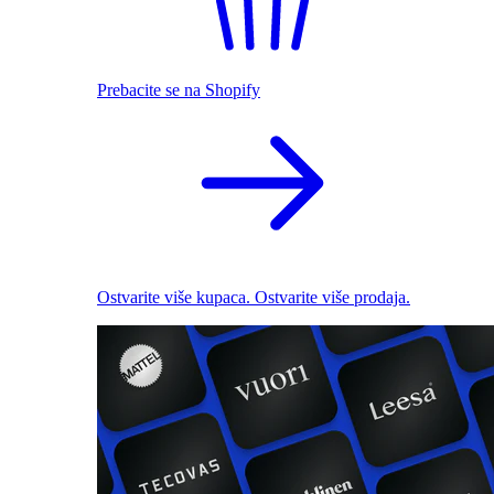
Prebacite se na Shopify
Ostvarite više kupaca. Ostvarite više prodaja.