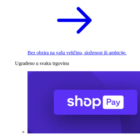
Bez obzira na vašu veličinu, složenost ili ambicije.
Ugrađeno u svaku trgovinu