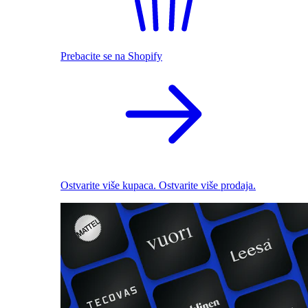
Prebacite se na Shopify
Ostvarite više kupaca. Ostvarite više prodaja.