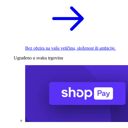
Bez obzira na vašu veličinu, složenost ili ambicije.
Ugrađeno u svaku trgovinu