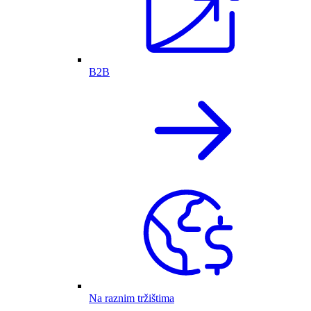
B2B
Na raznim tržištima