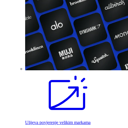
Ulijeva povjerenje velikim markama