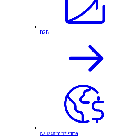
B2B
Na raznim tržištima