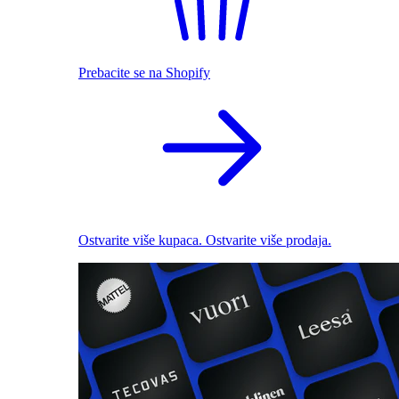
Prebacite se na Shopify
Ostvarite više kupaca. Ostvarite više prodaja.