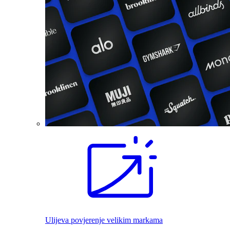
Ulijeva povjerenje velikim markama