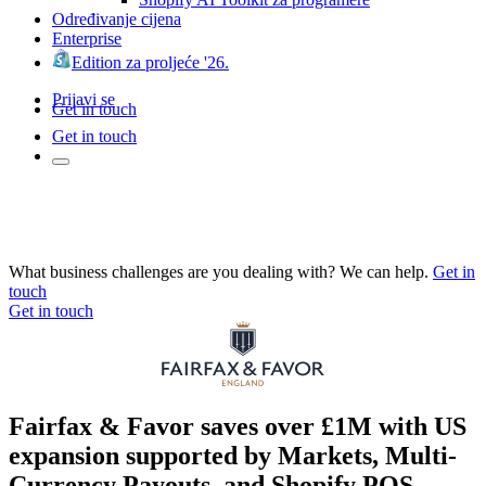
Određivanje cijena
Enterprise
Edition za proljeće '26.
Prijavi se
Get in touch
Get in touch
What business challenges are you dealing with? We can help.
Get in
touch
Get in touch
Fairfax & Favor saves over £1M with US
expansion supported by Markets, Multi-
Currency Payouts, and Shopify POS