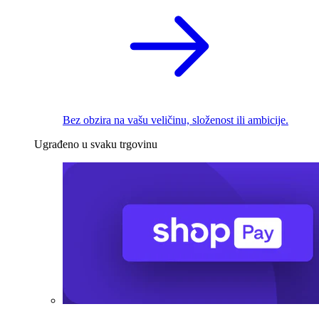
Bez obzira na vašu veličinu, složenost ili ambicije.
Ugrađeno u svaku trgovinu