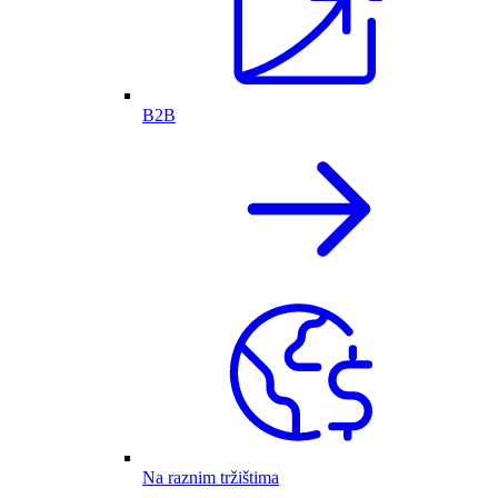
B2B
Na raznim tržištima