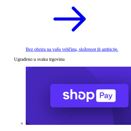
Bez obzira na vašu veličinu, složenost ili ambicije.
Ugrađeno u svaku trgovinu