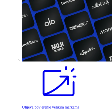
Ulijeva povjerenje velikim markama