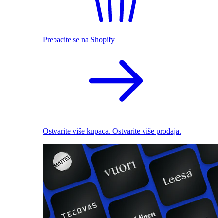
Prebacite se na Shopify
Ostvarite više kupaca. Ostvarite više prodaja.