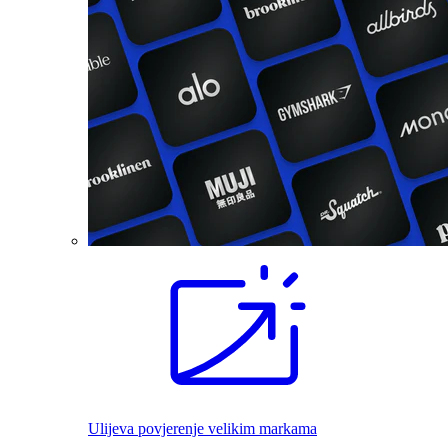
Ulijeva povjerenje velikim markama