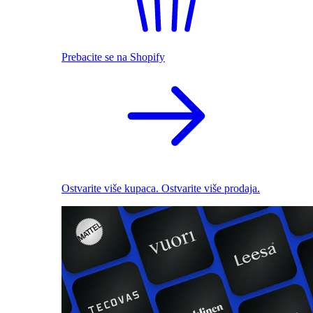
Prebacite se na Shopify
Ostvarite više kupaca. Ostvarite više prodaja.