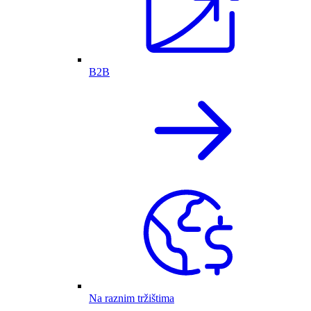
B2B
Na raznim tržištima