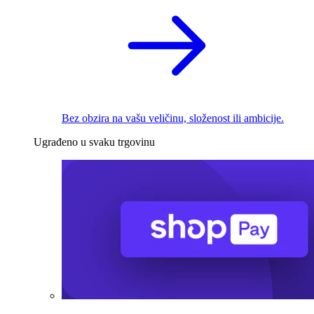
Bez obzira na vašu veličinu, složenost ili ambicije.
Ugrađeno u svaku trgovinu