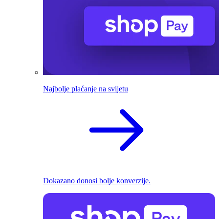
Najbolje plaćanje na svijetu
Dokazano donosi bolje konverzije.