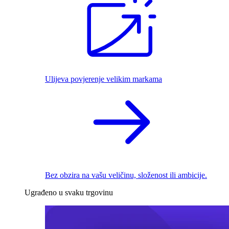
Ulijeva povjerenje velikim markama
Bez obzira na vašu veličinu, složenost ili ambicije.
Ugrađeno u svaku trgovinu