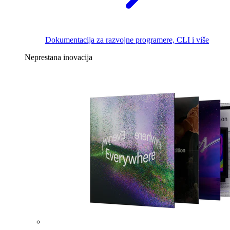
Dokumentacija za razvojne programere, CLI i više
Neprestana inovacija