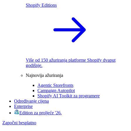
Shopify Editions
Više od 150 ažuriranja platforme Shopify dvaput
godišnje.
Najnovija ažuriranja
Agentic Storefronts
Campaign Autopilot
Shopify AI Toolkit za programere
Određivanje cijena
Enterprise
Edition za proljeće '26.
Započni besplatno