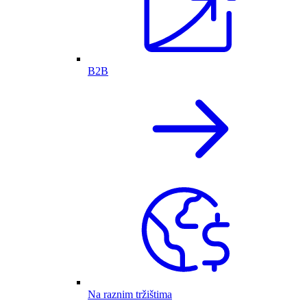
B2B
Na raznim tržištima