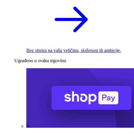
Bez obzira na vašu veličinu, složenost ili ambicije.
Ugrađeno u svaku trgovinu