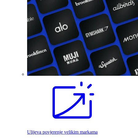
Ulijeva povjerenje velikim markama