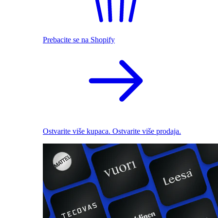
Prebacite se na Shopify
Ostvarite više kupaca. Ostvarite više prodaja.