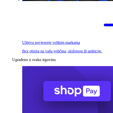
Ulijeva povjerenje velikim markama
Bez obzira na vašu veličinu, složenost ili ambicije.
Ugrađeno u svaku trgovinu