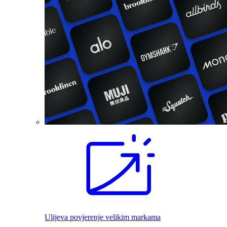
Ulijeva povjerenje velikim markama