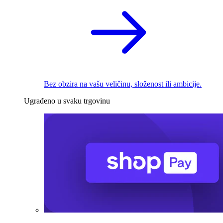
Bez obzira na vašu veličinu, složenost ili ambicije.
Ugrađeno u svaku trgovinu