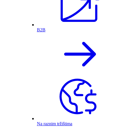
B2B
Na raznim tržištima