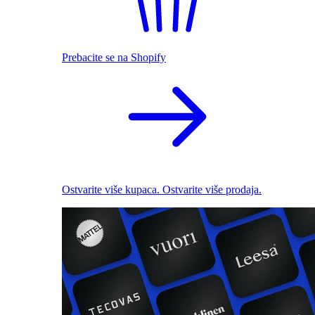
Prebacite se na Shopify
Ostvarite više kupaca. Ostvarite više prodaja.